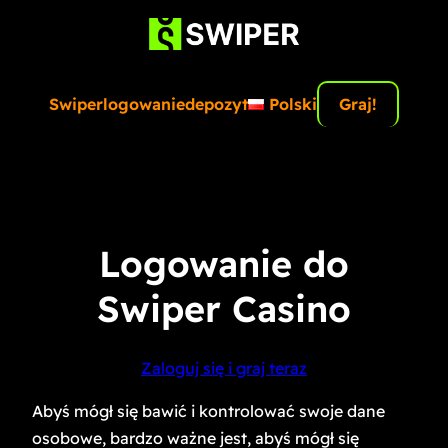
Swiper
logowanie
depozyt
Polski
Graj!
Logowanie do
Swiper Casino
Zaloguj się i graj teraz
Abyś mógł się bawić i kontrolować swoje dane
osobowe, bardzo ważne jest, abyś mógł się