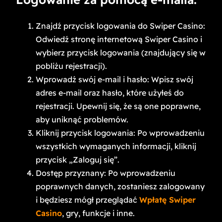
Znajdź przycisk logowania do Swiper Casino:
Odwiedź stronę internetową Swiper Casino i
wybierz przycisk logowania (znajdujący się w
pobliżu rejestracji).
Wprowadź swój e-mail i hasło: Wpisz swój
adres e-mail oraz hasło, które użyłeś do
rejestracji. Upewnij się, że są one poprawne,
aby uniknąć problemów.
Kliknij przycisk logowania: Po wprowadzeniu
wszystkich wymaganych informacji, kliknij
przycisk „Zaloguj się”.
Dostęp przyznany: Po wprowadzeniu
poprawnych danych, zostaniesz zalogowany
i będziesz mógł przeglądać
Wpłatę Swiper
Casino
, gry, funkcje i inne.