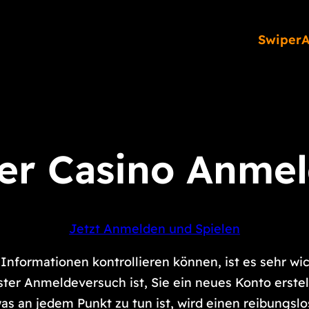
Swiper
er Casino Anme
Jetzt Anmelden und Spielen
nformationen kontrollieren können, ist es sehr wich
ster Anmeldeversuch ist, Sie ein neues Konto erst
as an jedem Punkt zu tun ist, wird einen reibungsl