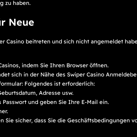
g zu haben.
ür Neue
r Casino beitreten und sich nicht angemeldet haben,
Casinos, indem Sie Ihren Browser öffnen.
indet sich in der Nähe des Swiper Casino Anmeldebe
ormular: Folgendes ist erforderlich:
Geburtsdatum, Adresse usw.
 Passwort und geben Sie Ihre E-Mail ein.
er.
 Sie sicher, dass Sie die Geschäftsbedingungen vo