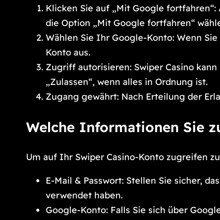
Klicken Sie auf „Mit Google fortfahren“
die Option „Mit Google fortfahren“ wähl
Wählen Sie Ihr Google-Konto: Wenn Sie 
Konto aus.
Zugriff autorisieren: Swiper Casino kan
„Zulassen“, wenn alles in Ordnung ist.
Zugang gewährt: Nach Erteilung der Erla
Welche Informationen Sie 
Um auf Ihr Swiper Casino-Konto zugreifen z
E-Mail & Passwort: Stellen Sie sicher, d
verwendet haben.
Google-Konto: Falls Sie sich über Googl