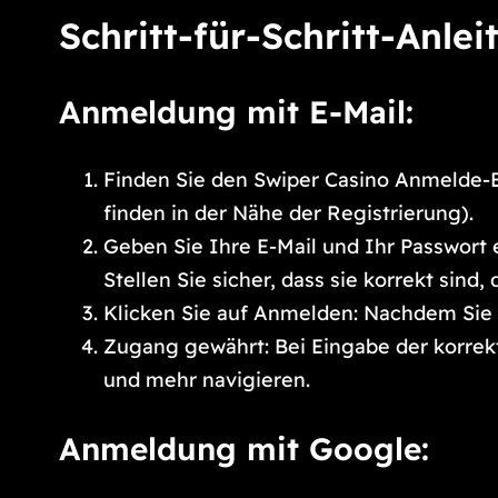
Schritt-für-Schritt-Anl
Anmeldung mit E-Mail:
Finden Sie den Swiper Casino Anmelde-B
finden in der Nähe der Registrierung).
Geben Sie Ihre E-Mail und Ihr Passwort e
Stellen Sie sicher, dass sie korrekt sind
Klicken Sie auf Anmelden: Nachdem Sie 
Zugang gewährt: Bei Eingabe der korre
und mehr navigieren.
Anmeldung mit Google: