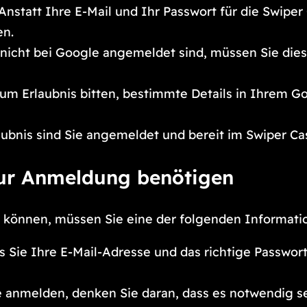
: Anstatt Ihre E-Mail und Ihr Passwort für die Swi
en.
nicht bei Google angemeldet sind, müssen Sie dies
n um Erlaubnis bitten, bestimmte Details in Ihrem 
ubnis sind Sie angemeldet und bereit im Swiper Ca
zur Anmeldung benötigen
u können, müssen Sie eine der folgenden Informati
ass Sie Ihre E-Mail-Adresse und das richtige Passwor
e anmelden, denken Sie daran, dass es notwendig se