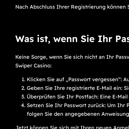
Nach Abschluss Ihrer Registrierung können 
Was ist, wenn Sie Ihr P
Keine Sorge, wenn Sie sich nicht an Ihr Pass
Swiper Casino:
Klicken Sie auf „Passwort vergessen“: A
Geben Sie Ihre registrierte E-Mail ein:
Überprüfen Sie Ihr Postfach: Eine E-Mai
Setzen Sie Ihr Passwort zurück: Um Ihr 
folgen Sie den angegebenen Anweisung
Jetzt können Sie sich mit Ihren neuen Anme