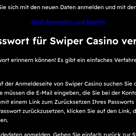
Sie sich mit den neuen Daten anmelden und mit de
Jetzt Anmelden und Spielen
asswort für Swiper Casino v
wort erinnern können! Es gibt ein einfaches Verfah
uf der Anmeldeseite von Swiper Casino suchen Sie 
 Sie müssen die E-Mail eingeben, die Sie bei der Ko
l mit einem Link zum Zurücksetzen Ihres Passworts
Passwort zurückzusetzen, klicken Sie auf den Link, 
en.
ldedaten anmelden. Gehen Sie einfach zurück zur S