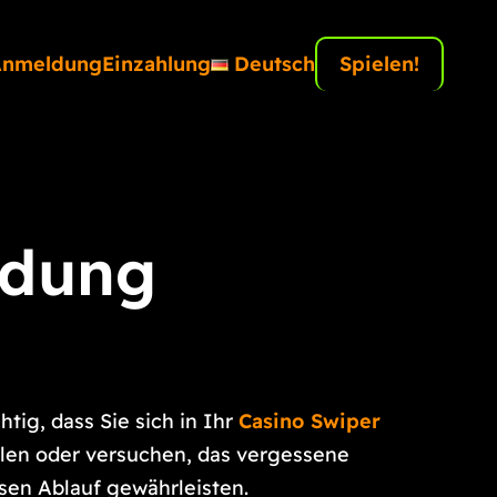
Anmeldung
Einzahlung
Deutsch
Spielen!
ldung
tig, dass Sie sich in Ihr
Casino Swiper
ellen oder versuchen, das vergessene
osen Ablauf gewährleisten.