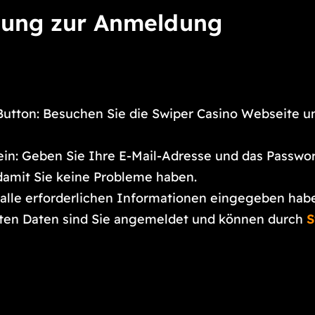
eitung zur Anmeldung
utton: Besuchen Sie die Swiper Casino Webseite u
in: Geben Sie Ihre E-Mail-Adresse und das Passwort,
, damit Sie keine Probleme haben.
alle erforderlichen Informationen eingegeben habe
kten Daten sind Sie angemeldet und können durch
S