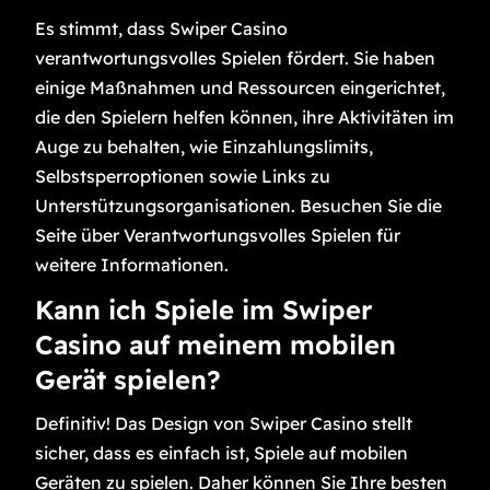
Es stimmt, dass Swiper Casino
verantwortungsvolles Spielen fördert. Sie haben
einige Maßnahmen und Ressourcen eingerichtet,
die den Spielern helfen können, ihre Aktivitäten im
Auge zu behalten, wie Einzahlungslimits,
Selbstsperroptionen sowie Links zu
Unterstützungsorganisationen. Besuchen Sie die
Seite über Verantwortungsvolles Spielen für
weitere Informationen.
Kann ich Spiele im Swiper
Casino auf meinem mobilen
Gerät spielen?
Definitiv! Das Design von Swiper Casino stellt
sicher, dass es einfach ist, Spiele auf mobilen
Geräten zu spielen. Daher können Sie Ihre besten