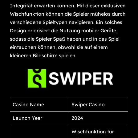
Integrität erwarten können. Mit dieser exklusiven
Wischfunktion können die Spieler mühelos durch
verschiedene Spieltypen navigieren. Ein solches
Design priorisiert die Nutzung mobiler Geräte,
sodass die Spieler Spaß haben und in das Spiel
eintauchen können, obwohl sie auf einem
kleineren Bildschirm spielen.
Casino Name
Swiper Casino
Launch Year
2024
Wischfunktion für