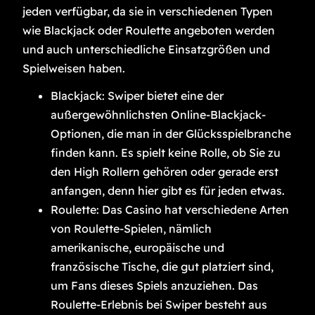
jeden verfügbar, da sie in verschiedenen Typen
wie Blackjack oder Roulette angeboten werden
und auch unterschiedliche Einsatzgrößen und
Spielweisen haben.
Blackjack: Swiper bietet eine der
außergewöhnlichsten Online-Blackjack-
Optionen, die man in der Glücksspielbranche
finden kann. Es spielt keine Rolle, ob Sie zu
den High Rollern gehören oder gerade erst
anfangen, denn hier gibt es für jeden etwas.
Roulette: Das Casino hat verschiedene Arten
von Roulette-Spielen, nämlich
amerikanische, europäische und
französische Tische, die gut platziert sind,
um Fans dieses Spiels anzuziehen. Das
Roulette-Erlebnis bei Swiper besteht aus