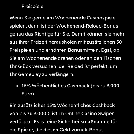
Freispiele
Wenn Sie gerne am Wochenende Casinospiele
spielen, dann ist der Wochenend-Reload-Bonus
genau das Richtige für Sie. Damit können sie mehr
aus ihrer Freizeit herausholen mit zusätzlichen 50
Freispielen und erhöhten Bonusmitteln. Egal, ob
Sie am Wochenende drehen oder an den Tischen
Ihr Glück versuchen, der Reload ist perfekt, um
Ihr Gameplay zu verlängern.
15% Wöchentliches Cashback (bis zu 3.000
Euro)
Ein zusätzliches 15% Wöchentliches Cashback
von bis zu 3.000 € ist im Online Casino Swiper
verfügbar. Es ist eine Sicherheitsmaßnahme für
die Spieler, die diesen Geld-zurück-Bonus