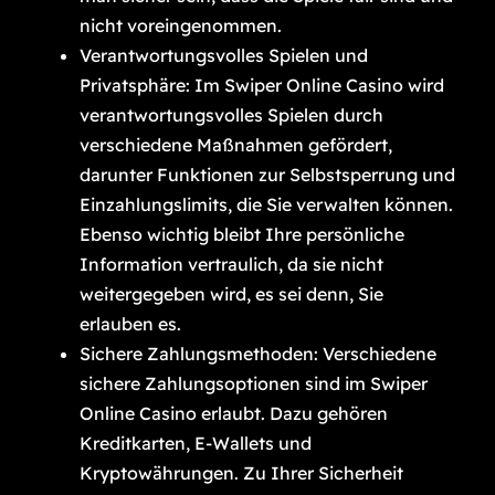
nicht voreingenommen.
Verantwortungsvolles Spielen und
Privatsphäre: Im Swiper Online Casino wird
verantwortungsvolles Spielen durch
verschiedene Maßnahmen gefördert,
darunter Funktionen zur Selbstsperrung und
Einzahlungslimits, die Sie verwalten können.
Ebenso wichtig bleibt Ihre persönliche
Information vertraulich, da sie nicht
weitergegeben wird, es sei denn, Sie
erlauben es.
Sichere Zahlungsmethoden: Verschiedene
sichere Zahlungsoptionen sind im Swiper
Online Casino erlaubt. Dazu gehören
Kreditkarten, E-Wallets und
Kryptowährungen. Zu Ihrer Sicherheit