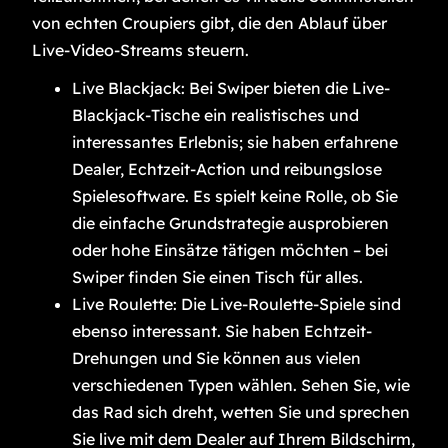
von echten Croupiers gibt, die den Ablauf über
Live-Video-Streams steuern.
Live Blackjack: Bei Swiper bieten die Live-
Blackjack-Tische ein realistisches und
interessantes Erlebnis; sie haben erfahrene
Dealer, Echtzeit-Action und reibungslose
Spielesoftware. Es spielt keine Rolle, ob Sie
die einfache Grundstrategie ausprobieren
oder hohe Einsätze tätigen möchten – bei
Swiper finden Sie einen Tisch für alles.
Live Roulette: Die Live-Roulette-Spiele sind
ebenso interessant. Sie haben Echtzeit-
Drehungen und Sie können aus vielen
verschiedenen Typen wählen. Sehen Sie, wie
das Rad sich dreht, wetten Sie und sprechen
Sie live mit dem Dealer auf Ihrem Bildschirm,