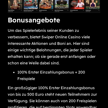
Bonusangebote
Um das Spielerlebnis seiner Kunden zu
verbessern, bietet Swiper Online Casino viele
interessante Aktionen und Boni an. Hier sind
einige wichtige Belohnungen, die jeder Spieler
erhalten kann; ob sie gerade erst anfangen oder
schon eine Weile dabei sind.
100% Erster Einzahlungsbonus + 200
Freispiele
Ein großzügiger 100% Erster Einzahlungsbonus
von bis zu 500 Euro steht neuen Teilnehmern zur
Verfügung. Sie können auch von 200 Freispielen
profitieren, die auf bestimmten Slots anwendbar