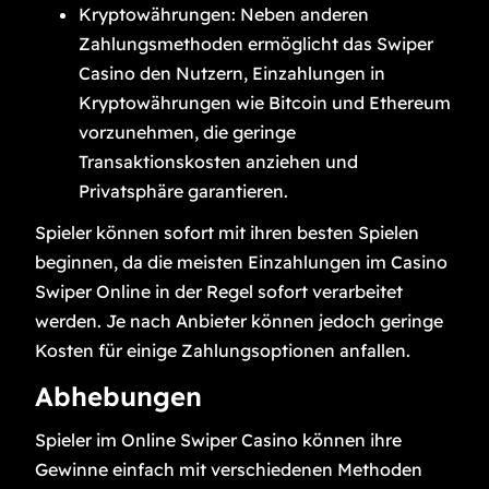
Kryptowährungen: Neben anderen
Zahlungsmethoden ermöglicht das Swiper
Casino den Nutzern, Einzahlungen in
Kryptowährungen wie Bitcoin und Ethereum
vorzunehmen, die geringe
Transaktionskosten anziehen und
Privatsphäre garantieren.
Spieler können sofort mit ihren besten Spielen
beginnen, da die meisten Einzahlungen im Casino
Swiper Online in der Regel sofort verarbeitet
werden. Je nach Anbieter können jedoch geringe
Kosten für einige Zahlungsoptionen anfallen.
Abhebungen
Spieler im Online Swiper Casino können ihre
Gewinne einfach mit verschiedenen Methoden