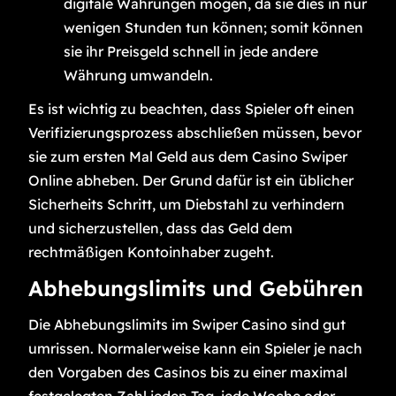
digitale Währungen mögen, da sie dies in nur
wenigen Stunden tun können; somit können
sie ihr Preisgeld schnell in jede andere
Währung umwandeln.
Es ist wichtig zu beachten, dass Spieler oft einen
Verifizierungsprozess abschließen müssen, bevor
sie zum ersten Mal Geld aus dem Casino Swiper
Online abheben. Der Grund dafür ist ein üblicher
Sicherheits Schritt, um Diebstahl zu verhindern
und sicherzustellen, dass das Geld dem
rechtmäßigen Kontoinhaber zugeht.
Abhebungslimits und Gebühren
Die Abhebungslimits im Swiper Casino sind gut
umrissen. Normalerweise kann ein Spieler je nach
den Vorgaben des Casinos bis zu einer maximal
festgelegten Zahl jeden Tag, jede Woche oder