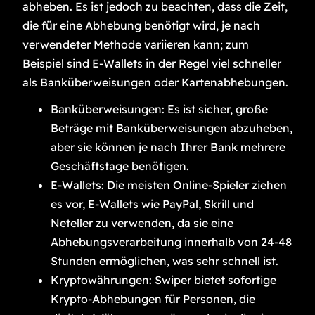
abheben. Es ist jedoch zu beachten, dass die Zeit,
die für eine Abhebung benötigt wird, je nach
verwendeter Methode variieren kann; zum
Beispiel sind E-Wallets in der Regel viel schneller
als Banküberweisungen oder Kartenabhebungen.
Banküberweisungen: Es ist sicher, große
Beträge mit Banküberweisungen abzuheben,
aber sie können je nach Ihrer Bank mehrere
Geschäftstage benötigen.
E-Wallets: Die meisten Online-Spieler ziehen
es vor, E-Wallets wie PayPal, Skrill und
Neteller zu verwenden, da sie eine
Abhebungsverarbeitung innerhalb von 24-48
Stunden ermöglichen, was sehr schnell ist.
Kryptowährungen: Swiper bietet sofortige
Krypto-Abhebungen für Personen, die