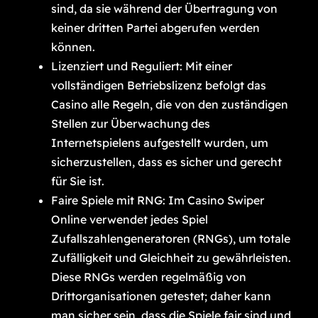
sind, da sie während der Übertragung von
keiner dritten Partei abgerufen werden
können.
Lizenziert und Reguliert: Mit einer
vollständigen Betriebslizenz befolgt das
Casino alle Regeln, die von den zuständigen
Stellen zur Überwachung des
Internetspielens aufgestellt wurden, um
sicherzustellen, dass es sicher und gerecht
für Sie ist.
Faire Spiele mit RNG: Im Casino Swiper
Online verwendet jedes Spiel
Zufallszahlengeneratoren (RNGs), um totale
Zufälligkeit und Gleichheit zu gewährleisten.
Diese RNGs werden regelmäßig von
Drittorganisationen getestet; daher kann
man sicher sein, dass die Spiele fair sind und