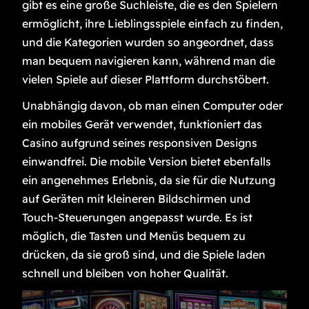
gibt es eine große Suchleiste, die es den Spielern
ermöglicht, ihre Lieblingsspiele einfach zu finden,
und die Kategorien wurden so angeordnet, dass
man bequem navigieren kann, während man die
vielen Spiele auf dieser Plattform durchstöbert.
Unabhängig davon, ob man einen Computer oder
ein mobiles Gerät verwendet, funktioniert das
Casino aufgrund seines responsiven Designs
einwandfrei. Die mobile Version bietet ebenfalls
ein angenehmes Erlebnis, da sie für die Nutzung
auf Geräten mit kleineren Bildschirmen und
Touch-Steuerungen angepasst wurde. Es ist
möglich, die Tasten und Menüs bequem zu
drücken, da sie groß sind, und die Spiele laden
schnell und bleiben von hoher Qualität.