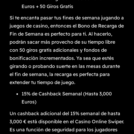
Euros + 50 Giros Gratis
Si te encanta pasar tus fines de semana jugando a
juegos de casino, entonces el Bono de Recarga de
Fin de Semana es perfecto para ti. Al hacerlo,
podrán sacar más provecho de su tiempo libre
con 50 giros gratis adicionales y fondos de
bonificación incrementados. Ya sea que estés
girando o probando suerte en las mesas durante
el fin de semana, la recarga es perfecta para
extender tu tiempo de juego.
15% de Cashback Semanal (Hasta 3,000
Euros)
Un cashback adicional del 15% semanal de hasta
3,000 € está disponible en el Casino Online Swiper.
Es una función de seguridad para los jugadores