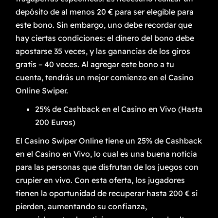
depósito de al menos 20 € para ser elegible para
este bono. Sin embargo, uno debe recordar que
hay ciertas condiciones: el dinero del bono debe
apostarse 35 veces, y las ganancias de los giros
gratis – 40 veces. Al agregar este bono a tu
cuenta, tendrás un mejor comienzo en el Casino
Online Swiper.
25% de Cashback en el Casino en Vivo (Hasta
200 Euros)
El Casino Swiper Online tiene un 25% de Cashback
en el Casino en Vivo, lo cual es una buena noticia
para las personas que disfrutan de los juegos con
crupier en vivo. Con esta oferta, los jugadores
tienen la oportunidad de recuperar hasta 200 € si
pierden, aumentando su confianza,