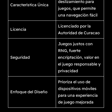
deslizamiento para
Característica Única
juegos, que permite
una navegación fácil
Licenciado por la
Licencia
Autoridad de Curacao
Juegos justos con
RNG, fuerte
Seguridad
encriptación, valor en
el juego responsable y
privacidad
Prioriza el uso de
dispositivos móviles
Enfoque del Diseño
para una experiencia
de juego mejorada