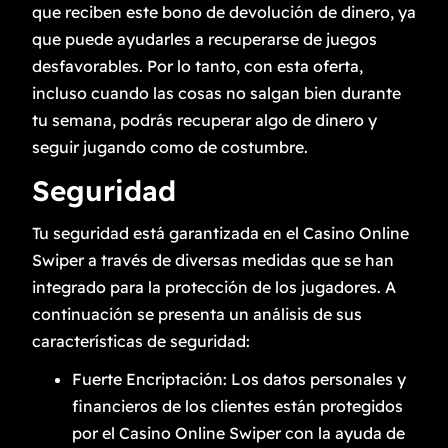
que reciben este bono de devolución de dinero, ya
que puede ayudarles a recuperarse de juegos
desfavorables. Por lo tanto, con esta oferta,
incluso cuando las cosas no salgan bien durante
tu semana, podrás recuperar algo de dinero y
seguir jugando como de costumbre.
Seguridad
Tu seguridad está garantizada en el Casino Online
Swiper a través de diversas medidas que se han
integrado para la protección de los jugadores. A
continuación se presenta un análisis de sus
características de seguridad:
Fuerte Encriptación: Los datos personales y
financieros de los clientes están protegidos
por el Casino Online Swiper con la ayuda de