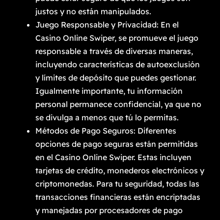
justos y no están manipulados.
Juego Responsable y Privacidad: En el
Casino Online Swiper, se promueve el juego
responsable a través de diversas maneras,
incluyendo características de autoexclusión
y límites de depósito que puedes gestionar.
Igualmente importante, tu información
personal permanece confidencial, ya que no
se divulga a menos que tú lo permitas.
Métodos de Pago Seguros: Diferentes
opciones de pago seguras están permitidas
en el Casino Online Swiper. Estas incluyen
tarjetas de crédito, monederos electrónicos y
criptomonedas. Para tu seguridad, todas las
transacciones financieras están encriptadas
y manejadas por procesadores de pago