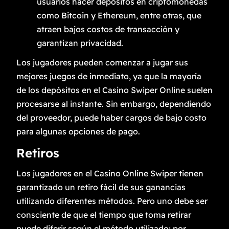
usuarios hacer depósitos en criptomonedas
como Bitcoin y Ethereum, entre otras, que
atraen bajos costos de transacción y
garantizan privacidad.
Los jugadores pueden comenzar a jugar sus
mejores juegos de inmediato, ya que la mayoría
de los depósitos en el Casino Swiper Online suelen
procesarse al instante. Sin embargo, dependiendo
del proveedor, puede haber cargos de bajo costo
para algunas opciones de pago.
Retiros
Los jugadores en el Casino Online Swiper tienen
garantizado un retiro fácil de sus ganancias
utilizando diferentes métodos. Pero uno debe ser
consciente de que el tiempo que toma retirar
puede diferir según el método utilizado; por