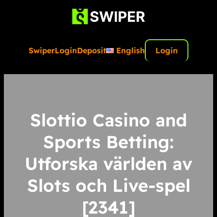
Swiper
Login
Deposit
English
Login
Slottio Casino and
Sports Betting:
Utforska världen av
Slots och Live-spel
[2341]