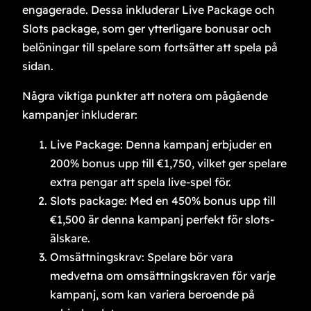
engagerade. Dessa inkluderar Live Package och
Slots package, som ger ytterligare bonusar och
belöningar till spelare som fortsätter att spela på
sidan.
Några viktiga punkter att notera om pågående
kampanjer inkluderar:
Live Package: Denna kampanj erbjuder en
200% bonus upp till €1,750, vilket ger spelare
extra pengar att spela live-spel för.
Slots package: Med en 450% bonus upp till
€1,500 är denna kampanj perfekt för slots-
älskare.
Omsättningskrav: Spelare bör vara
medvetna om omsättningskraven för varje
kampanj, som kan variera beroende på