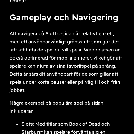
timmar.
Gameplay och Navigering
Att navigera på Slottio-sidan är relativt enkelt,
med ett användarvänligt gränssnitt som gör det
lätt att hitta de spel du vill spela. Webbplatsen är
också optimerad för mobila enheter, vilket gör att
spelare kan njuta av sina favoritspel på språng.
Detta är särskilt användbart för de som gillar att
spela under korta pauser eller på väg till och från
jobbet.
Några exempel på populära spel på sidan
inkluderar:
Slots: Med titlar som Book of Dead och
Starburst kan spelare förvänta sig en