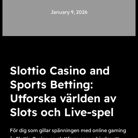
January 9, 2026
Slottio Casino and
Sports Betting:
Utforska världen av
Slots och Live-spel
För dig som gillar spänningen med online gaming