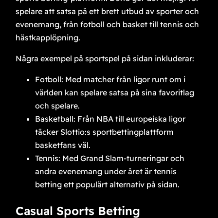
spelare att satsa på ett brett utbud av sporter och
evenemang, från fotboll och basket till tennis och
hästkapplöpning.
Några exempel på sportspel på sidan inkluderar:
Fotboll: Med matcher från ligor runt om i
världen kan spelare satsa på sina favoritlag
och spelare.
Basketball: Från NBA till europeiska ligor
täcker Slottio:s sportbettingplattform
basketfans väl.
Tennis: Med Grand Slam-turneringar och
andra evenemang under året är tennis
betting ett populärt alternativ på sidan.
Casual Sports Betting