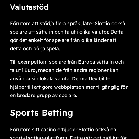
Valutastöd
Förutom att stödja flera språk, låter Slottio också
spelare att sätta in och ta ut i olika valutor. Detta
gör det enkelt för spelare från olika länder att
delta och börja spela.
Till exempel kan spelare från Europa sätta in och
ta ut i Euro, medan de från andra regioner kan
använda sin lokala valuta. Denna flexibilitet
hjälper till att göra webbplatsen mer tillgänglig för
en bredare grupp av spelare.
Sports Betting
Förutom sitt casino erbjuder Slottio också en
sports betting-plattform. Detta gör det möjligt för