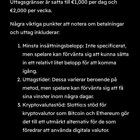
Uttagsgränser är satta till €1,000 per dag och
€2,000 per vecka.
Några viktiga punkter att notera om betalningar
och uttag inkluderar:
Minsta insättningsbelopp: Inte specificerat,
men spelare kan förvänta sig att kunna sätta
in ett relativt litet belopp för att komma
igång.
Uttagstider: Dessa varierar beroende på
metod, men spelare kan förvänta sig att få
sina vinster inom några dagar.
Kryptovalutastöd: Slottio:s stöd för
kryptovalutor som Bitcoin och Ethereum gör
det till ett utmärkt alternativ för de som
föredrar att använda digitala valutor.