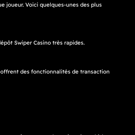
e joueur. Voici quelques-unes des plus
 dépôt Swiper Casino très rapides.
offrent des fonctionnalités de transaction