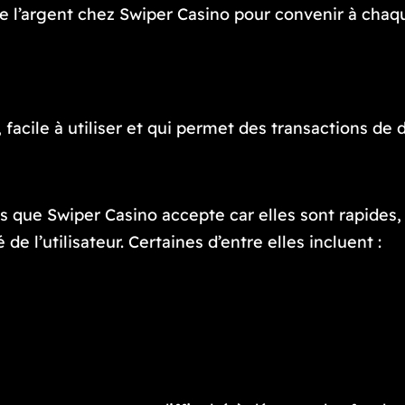
 l’argent chez Swiper Casino pour convenir à chaqu
, facile à utiliser et qui permet des transactions de
 que Swiper Casino accepte car elles sont rapides, 
e l’utilisateur. Certaines d’entre elles incluent :