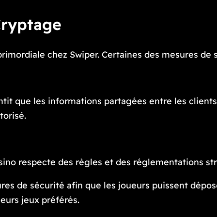
Cryptage
primordiale chez Swiper. Certaines des mesures de sé
it que les informations partagées entre les clients 
orisé.
ino respecte des règles et des réglementations str
es de sécurité afin que les joueurs puissent dépose
leurs jeux préférés.