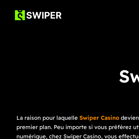
Sw
La raison pour laquelle
Swiper Casino
devient
premier plan. Peu importe si vous préférez ut
numérique, chez Swiper Casino, vous effectu