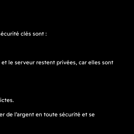
curité clés sont :
et le serveur restent privées, car elles sont
ictes.
r de l’argent en toute sécurité et se