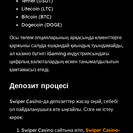
Tether (USDT)
Litecoin (LTC)
Bitcoin (BTC)
Dogecoin (DOGE)
Осы төлем опцияларының арқасында клиенттерге
қаржыны салуда ешқандай қиындық туындамайды,
ал казино бүгінгі iGaming индустриясындағы
цифрлық валюталардың өскен танымалдылығын
қамтамасыз етеді.
Депозит процесі
Swiper Casino-да депозиттер жасау оңай, себебі
ол пайдаланушыға өте ыңғайлы. Сізге не істеу
керек:
Swiper Casino сайтына өтіп,
Swiper Casino-