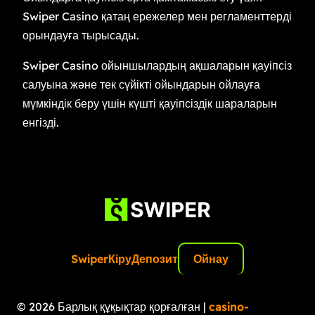
Swiper Casino қатаң ережелер мен регламенттерді
орындауға тырысады.
Swiper Casino ойыншылардың ақшаларын қауіпсіз
салуына және тек сүйікті ойындарын ойлауға
мүмкіндік беру үшін күшті қауіпсіздік шараларын
енгізді.
Swiper
Кіру
Депозит
Ойнау
© 2026 Барлық құқықтар қорғалған |
casino-