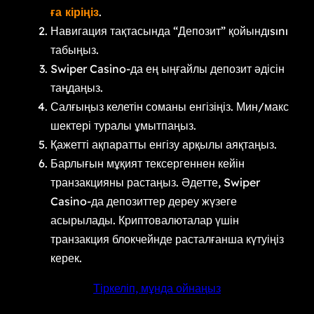
ға кіріңіз
.
Навигация тақтасында “Депозит” қойындısını
табыңыз.
Swiper Casino-да ең ыңғайлы депозит әдісін
таңдаңыз.
Салғыңыз келетін соманы енгізіңіз. Мин/макс
шектері туралы ұмытпаңыз.
Қажетті ақпаратты енгізу арқылы аяқтаңыз.
Барлығын мұқият тексергеннен кейін
транзакцияны растаңыз. Әдетте, Swiper
Casino-да депозиттер дереу жүзеге
асырылады. Криптовалюталар үшін
транзакция блокчейнде расталғанша күтуіңіз
керек.
Тіркеліп, мұнда ойнаңыз