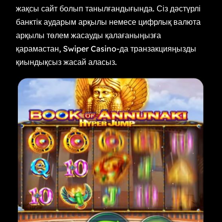
жақсы сайт болып танылғандығында. Сіз дәстүрлі
банктік аударым арқылы немесе цифрлық валюта
арқылы төлем жасауды қалағаныңызға
қарамастан, Swiper Casino-да транзакцияңызды
қиындықсыз жасай аласыз.