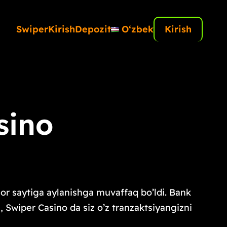
Swiper
Kirish
Depozit
Oʻzbek
Kirish
sino
or saytiga aylanishga muvaffaq bo’ldi. Bank
, Swiper Casino da siz o’z tranzaktsiyangizni