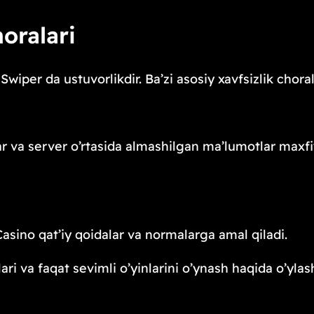
horalari
Swiper da ustuvorlikdir. Ba’zi asosiy xavfsizlik choral
lar va server o’rtasida almashilgan ma’lumotlar maxfi
asino qat’iy qoidalar va normalarga amal qiladi.
lari va faqat sevimli o’yinlarini o’ynash haqida o’ylas