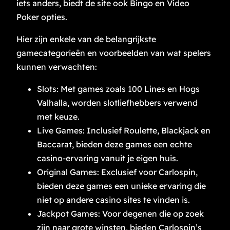
iets anders, biedt de site ook Bingo en Video
Poker opties.
Hier zijn enkele van de belangrijkste
gamecategorieën en voorbeelden van wat spelers
kunnen verwachten:
Slots: Met games zoals 100 Lines en Hogs
Valhalla, worden slotliefhebbers verwend
met keuze.
Live Games: Inclusief Roulette, Blackjack en
Baccarat, bieden deze games een echte
casino-ervaring vanuit je eigen huis.
Original Games: Exclusief voor Carlospin,
bieden deze games een unieke ervaring die
niet op andere casino sites te vinden is.
Jackpot Games: Voor degenen die op zoek
zijn naar grote winsten, bieden Carlospin’s