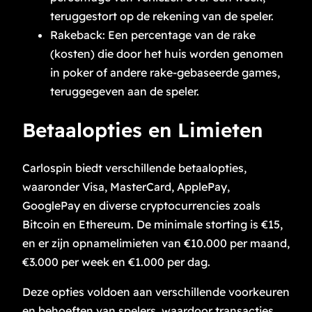
teruggestort op de rekening van de speler.
Rakeback: Een percentage van de rake
(kosten) die door het huis worden genomen
in poker of andere rake-gebaseerde games,
teruggegeven aan de speler.
Betaalopties en Limieten
Carlospin biedt verschillende betaalopties,
waaronder Visa, MasterCard, ApplePay,
GooglePay en diverse cryptocurrencies zoals
Bitcoin en Ethereum. De minimale storting is €15,
en er zijn opnamelimieten van €10.000 per maand,
€3.000 per week en €1.000 per dag.
Deze opties voldoen aan verschillende voorkeuren
en behoeften van spelers, waardoor transacties