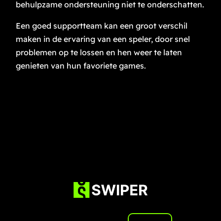
behulpzame ondersteuning niet te onderschatten.
Een goed supportteam kan een groot verschil
maken in de ervaring van een speler, door snel
problemen op te lossen en hen weer te laten
genieten van hun favoriete games.