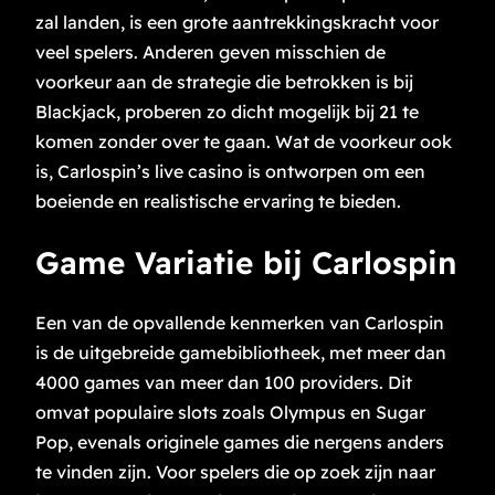
zal landen, is een grote aantrekkingskracht voor
veel spelers. Anderen geven misschien de
voorkeur aan de strategie die betrokken is bij
Blackjack, proberen zo dicht mogelijk bij 21 te
komen zonder over te gaan. Wat de voorkeur ook
is, Carlospin’s live casino is ontworpen om een
boeiende en realistische ervaring te bieden.
Game Variatie bij Carlospin
Een van de opvallende kenmerken van Carlospin
is de uitgebreide gamebibliotheek, met meer dan
4000 games van meer dan 100 providers. Dit
omvat populaire slots zoals Olympus en Sugar
Pop, evenals originele games die nergens anders
te vinden zijn. Voor spelers die op zoek zijn naar