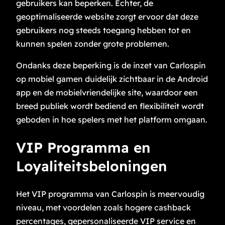
gebruikers kan beperken. Echter, de
geoptimaliseerde website zorgt ervoor dat deze
gebruikers nog steeds toegang hebben tot en
kunnen spelen zonder grote problemen.
Ondanks deze beperking is de inzet van Carlospin
op mobiel gamen duidelijk zichtbaar in de Android
app en de mobielvriendelijke site, waardoor een
breed publiek wordt bediend en flexibiliteit wordt
geboden in hoe spelers met het platform omgaan.
VIP Programma en
Loyaliteitsbeloningen
Het VIP programma van Carlospin is meervoudig
niveau, met voordelen zoals hogere cashback
percentages, gepersonaliseerde VIP service en