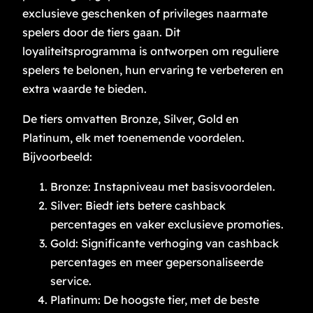
exclusieve geschenken of privileges naarmate
spelers door de tiers gaan. Dit
loyaliteitsprogramma is ontworpen om reguliere
spelers te belonen, hun ervaring te verbeteren en
extra waarde te bieden.
De tiers omvatten Bronze, Silver, Gold en
Platinum, elk met toenemende voordelen.
Bijvoorbeeld:
Bronze: Instapniveau met basisvoordelen.
Silver: Biedt iets betere cashback
percentages en vaker exclusieve promoties.
Gold: Significante verhoging van cashback
percentages en meer gepersonaliseerde
service.
Platinum: De hoogste tier, met de beste