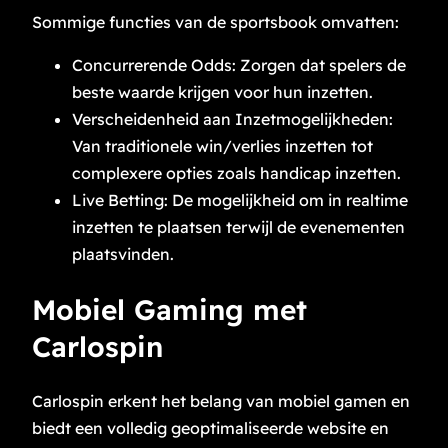
Sommige functies van de sportsbook omvatten:
Concurrerende Odds: Zorgen dat spelers de
beste waarde krijgen voor hun inzetten.
Verscheidenheid aan Inzetmogelijkheden:
Van traditionele win/verlies inzetten tot
complexere opties zoals handicap inzetten.
Live Betting: De mogelijkheid om in realtime
inzetten te plaatsen terwijl de evenementen
plaatsvinden.
Mobiel Gaming met
Carlospin
Carlospin erkent het belang van mobiel gamen en
biedt een volledig geoptimaliseerde website en