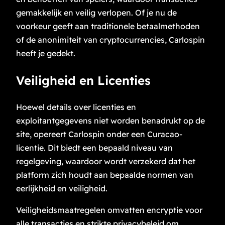
gemakkelijk en veilig verlopen. Of je nu de
voorkeur geeft aan traditionele betaalmethoden
of de anonimiteit van cryptocurrencies, Carlospin
heeft je gedekt.
Veiligheid en Licenties
Hoewel details over licenties en
exploitantgegevens niet worden benadrukt op de
site, opereert Carlospin onder een Curacao-
licentie. Dit biedt een bepaald niveau van
regelgeving, waardoor wordt verzekerd dat het
platform zich houdt aan bepaalde normen van
eerlijkheid en veiligheid.
Veiligheidsmaatregelen omvatten encryptie voor
alle transacties en strikte privacybeleid om